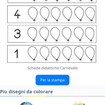
Schede didattiche Carnevale
Per la stampa
Piu disegni da colorare