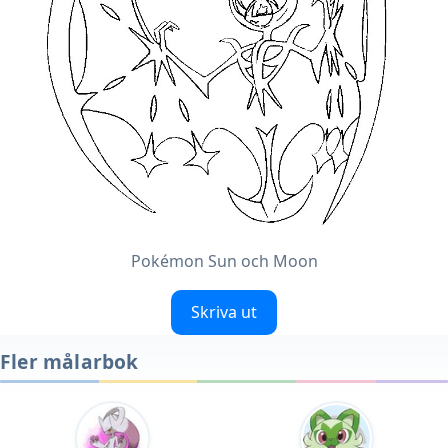
Pokémon Sun och Moon
Skriva ut
Fler målarbok