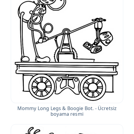
Mommy Long Legs & Boogie Bot. - Ücretsiz
boyama resmi