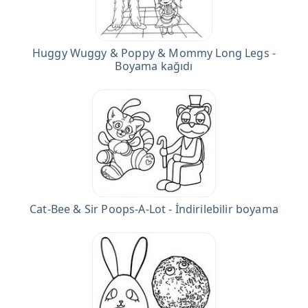
Huggy Wuggy & Poppy & Mommy Long Legs -
Boyama kağıdı
Cat-Bee & Sir Poops-A-Lot - İndirilebilir boyama