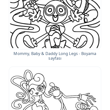
Mommy, Baby & Daddy Long Legs - Boyama
sayfası