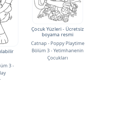
Çocuk Yüzleri - Ücretsiz
boyama resmi
Catnap - Poppy Playtime
Bölüm 3 - Yetimhanenin
labilir
Çocukları
üm 3 -
day
r