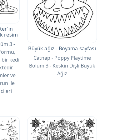
er'ın
ak resim
üm 3 -
Büyük ağız - Boyama sayfası
 formu,
Catnap - Poppy Playtime
 bir kedi
Bölüm 3 - Keskin Dişli Büyük
tedir.
Ağız
nler ve
run ile
cileri