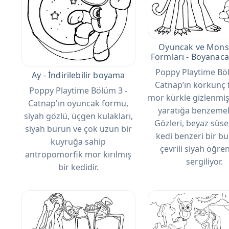
Oyuncak ve Monst
Formları - Boyanac
Poppy Playtime Böl
Ay - İndirilebilir boyama
Catnap’ın korkunç
Poppy Playtime Bölüm 3 -
mor kürkle gizlenmiş
Catnap'ın oyuncak formu,
yaratığa benzemek
siyah gözlü, üçgen kulakları,
Gözleri, beyaz süse
siyah burun ve çok uzun bir
kedi benzeri bir bu
kuyruğa sahip
çevrili siyah öğren
antropomorfik mor kırılmış
sergiliyor.
bir kedidir.