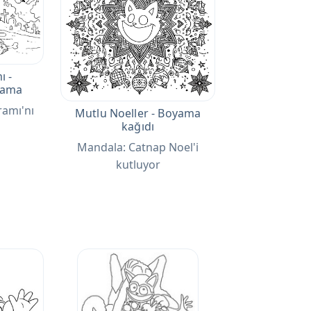
ı -
oyama
ramı'nı
Mutlu Noeller - Boyama
kağıdı
Mandala: Catnap Noel'i
kutluyor