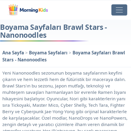
Boyama Sayfaları Brawl Stars -
Nanonoodles
Ana Sayfa
>
Boyama Sayfaları
>
Boyama Sayfaları Brawl
Stars - Nanonoodles
Yeni Nanonoodles sezonunun boyama sayfalarının keyfini
çıkarın ve hem lezzetli hem de fütüristik bir maceraya dalın.
Brawl Stars'ın bu sezonu, Japon mutfağı, teknoloji ve
muhteşem savaşları harmanlayan bir evrenle Ramen İsyanı
hikayesini başlatıyor. Oyuncular, Nori gibi karakterlerin yanı
sıra Tickoyaki, Master Mico, Cyber ​​Shelly, Tech Tara, Fighter
Berry ve Cyberpunk Jae-Yong-Yong gibi orijinal karakterlerle
de karşılaşacaklar. Özel modlar, NanoDrops ve NanoPowers,
zengin detaylı ve yaratıcı çizimlere ilham veren dinamik bir
atmosfer yaratıyor. Her illüstrasyon, bu canlı maceranın