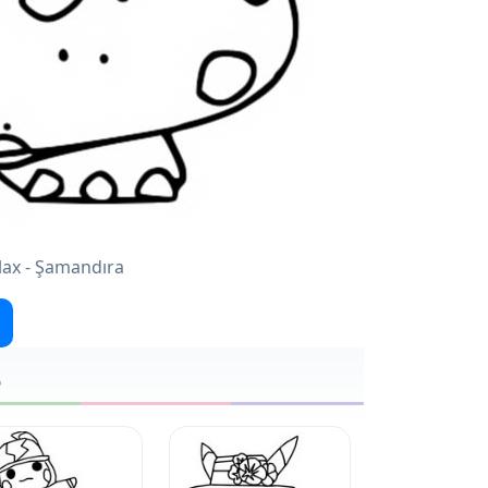
lax - Şamandıra
e