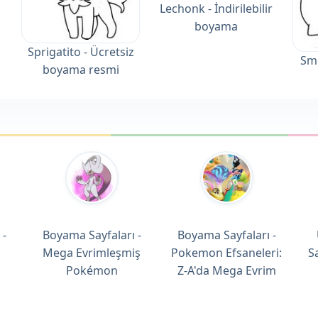
Lechonk - İndirilebilir
boyama
Sprigatito - Ücretsiz
Smo
boyama resmi
 -
Boyama Sayfaları -
Boyama Sayfaları -
Mega Evrimleşmiş
Pokemon Efsaneleri:
S
Pokémon
Z-A'da Mega Evrim