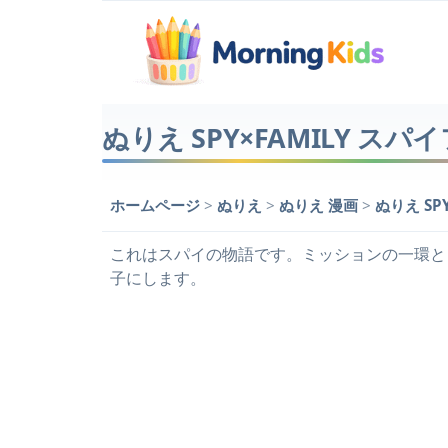
ぬりえ SPY×FAMILY ス
ホームページ
>
ぬりえ
>
ぬりえ 漫画
>
ぬりえ SP
これはスパイの物語です。ミッションの一環と
子にします。