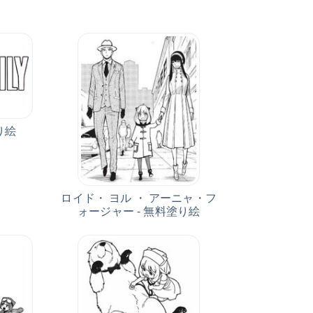
り絵
ロイド・ ヨル ・ アーニャ・フ
ォージャー - 無料塗り絵