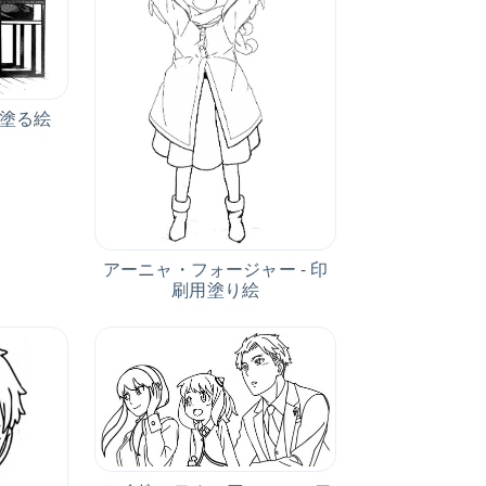
を塗る絵
アーニャ・フォージャー - 印
刷用塗り絵