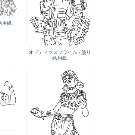
絵用紙
オプティマスプライム - 塗り
絵用紙