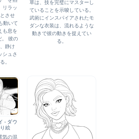
草は、技を完璧にマスターし
、リラッ
ていることを示唆している。
とさせ
武術にインスパイアされたモ
も動いて
ダンな衣装は、流れるような
えも息を
動きで彼の動きを捉えてい
。 彼の
る。
、静け
ッシュさ
る。
 - ダウ
塗り絵
電気の混