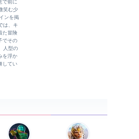
意で前に
微笑む少
インを掲
では、キ
着た冒険
子でその
 人型の
みを浮か
舞してい
。