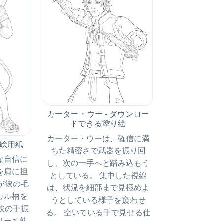
カーター・ウー - ダウンロー
ドできる塗り絵
カーター・ウーは、確信に満
り絵用紙
ちた精密さで武器を振り回
な自信に
し、次の一手へと踏み込もう
を肩に担
としている。 集中した視線
が彼の毛
は、状況を細部まで見極めよ
カル柄を
うとしている様子を窺わせ
彼の手振
る。 空いている手で見せる仕
リーを熟