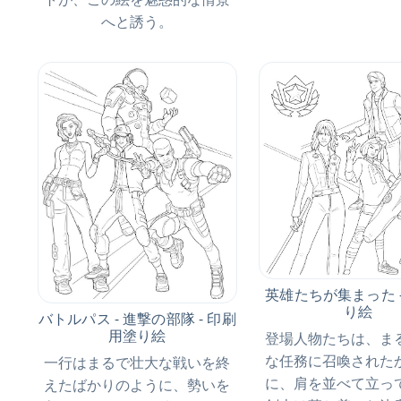
へと誘う。
英雄たちが集まった 
り絵
バトルパス - 進撃の部隊 - 印刷
用塗り絵
登場人物たちは、ま
な任務に召喚された
一行はまるで壮大な戦いを終
に、肩を並べて立っ
えたばかりのように、勢いを