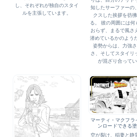
し、それぞれが独自のスタイ
知したサーファーの
ルを主張しています。
クスした挨拶を彷彿
る。 彼の周囲には何
おらず、まるで風さ
潜めているかのようだ
姿勢からは、力強さ
さ、そしてスタイリ
が混ざり合ってい
マーティ・マクフライ
ンロードできる
空が裂け、稲妻と静