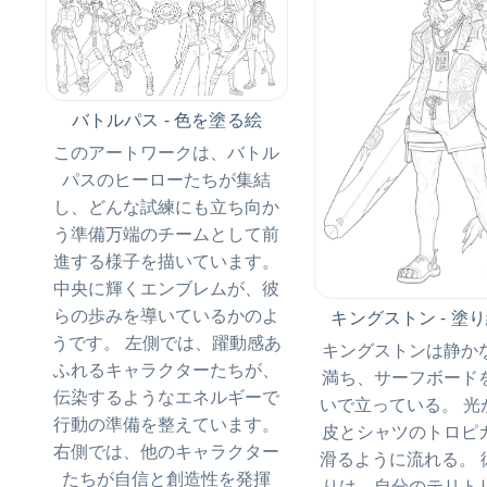
バトルパス - 色を塗る絵
このアートワークは、バトル
パスのヒーローたちが集結
し、どんな試練にも立ち向か
う準備万端のチームとして前
進する様子を描いています。
中央に輝くエンブレムが、彼
らの歩みを導いているかのよ
キングストン - 塗
うです。 左側では、躍動感あ
キングストンは静か
ふれるキャラクターたちが、
満ち、サーフボード
伝染するようなエネルギーで
いで立っている。 光
行動の準備を整えています。
皮とシャツのトロピ
右側では、他のキャラクター
滑るように流れる。 
たちが自信と創造性を発揮
りは、自分のテリト