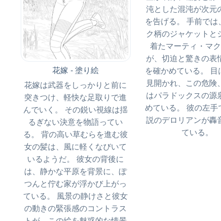
沌とし​​た混沌が次
を告げる。 手前では
ク柄のジャケットと
着たマーティ・マク
が、切迫と驚きの表
花嫁 - 塗り絵
を確かめている。 目
見開かれ、この危険
花嫁は武器をしっかりと前に
はパラドックスの源
突きつけ、軽快な足取りで進
めている。 彼の左手
んでいく。 その鋭い視線は揺
説のデロリアンが轟
るぎない決意を物語ってい
ている。
る。 背の高い草むらを進む彼
女の髪は、風に軽くなびいて
いるようだ。 彼女の背後に
は、静かな平原を背景に、ぽ
つんと佇む家が浮かび上がっ
ている。 風景の静けさと彼女
の動きの緊張感のコントラス
トが、この絵を魅惑的な情景