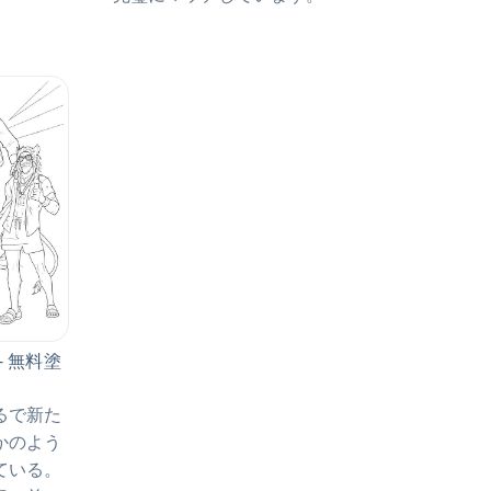
- 無料塗
るで新た
かのよう
ている。