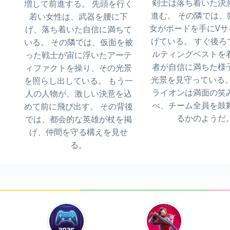
剣士は落ち着いた決
増して前進する。 先頭を行く
進む。 その隣では、
若い女性は、武器を腰に下
女がボードを手にVサ
げ、落ち着いた自信に満ちて
げている。 すぐ後ろ
いる。 その隣では、仮面を被
ルティングベストを
った戦士が宙に浮いたアーテ
者が自信に満ちた様
ィファクトを操り、その光景
光景を見守っている。
を照らし出している。 もう一
ライオンは満面の笑
人の人物が、激しい決意を込
べ、チーム全員を鼓
めて前に飛び出す。 その背後
るかのようだ
では、都会的な英雄が杖を掲
げ、仲間を守る構えを見せ
る。