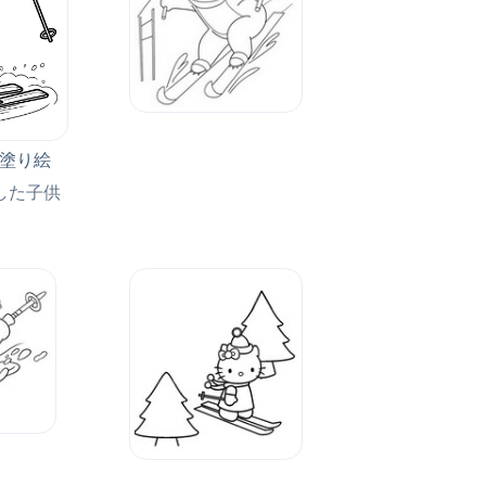
料塗り絵
した子供