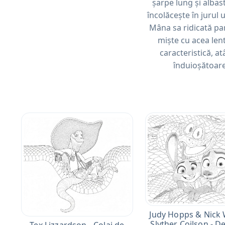
șarpe lung și albast
încolăcește în jurul 
Mâna sa ridicată pa
miște cu acea len
caracteristică, at
înduioșătoare
Judy Hopps & Nick 
Slyther Coilson - D