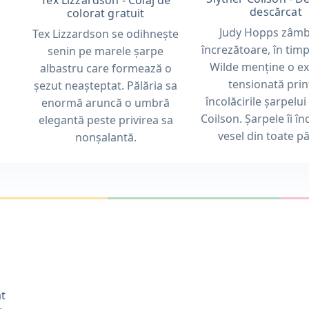
Tex Lizzardson - Colaj de
descărcat
colorat gratuit
Judy Hopps zâmb
Tex Lizzardson se odihnește
încrezătoare, în tim
senin pe marele șarpe
Wilde menține o ex
albastru care formează o
tensionată prin
șezut neașteptat. Pălăria sa
încolăcirile șarpelui
enormă aruncă o umbră
Coilson. Șarpele îi î
elegantă peste privirea sa
vesel din toate pă
nonșalantă.
t