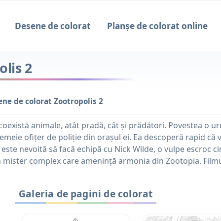
Desene de colorat
Planșe de colorat online
lis 2
ne de colorat Zootropolis 2
există animale, atât pradă, cât și prădători. Povestea o u
femeie ofițer de poliție din orașul ei. Ea descoperă rapid că v
este nevoită să facă echipă cu Nick Wilde, o vulpe escroc cin
un mister complex care amenință armonia din Zootopia. Film
Galeria de pagini de colorat