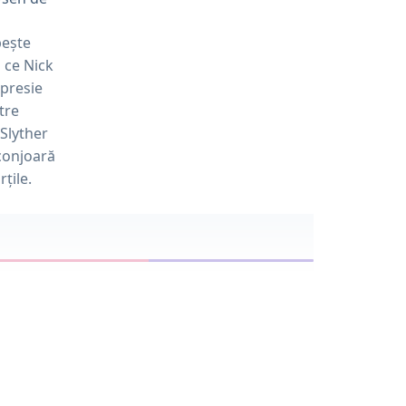
ește
p ce Nick
presie
tre
 Slyther
nconjoară
rțile.