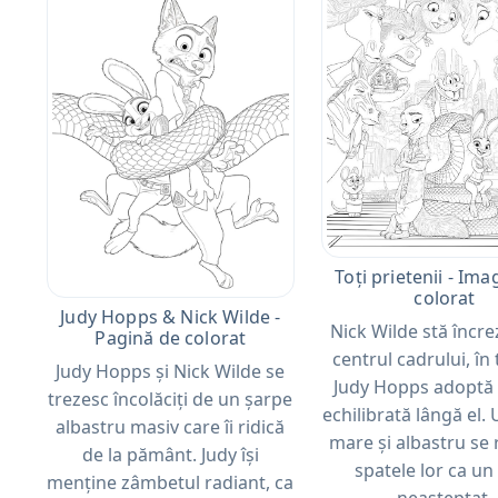
Toți prietenii - Ima
colorat
Judy Hopps & Nick Wilde -
Nick Wilde stă încre
Pagină de colorat
centrul cadrului, în
Judy Hopps și Nick Wilde se
Judy Hopps adoptă
trezesc încolăciți de un șarpe
echilibrată lângă el.
albastru masiv care îi ridică
mare și albastru se r
de la pământ. Judy își
spatele lor ca un 
menține zâmbetul radiant, ca
neașteptat.