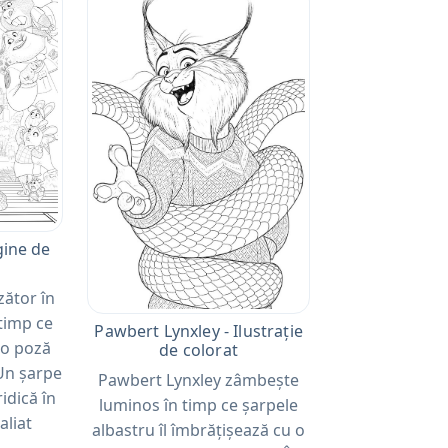
gine de
zător în
 timp ce
Pawbert Lynxley - Ilustrație
 o poză
de colorat
 Un șarpe
Pawbert Lynxley zâmbește
idică în
luminos în timp ce șarpele
aliat
albastru îl îmbrățișează cu o