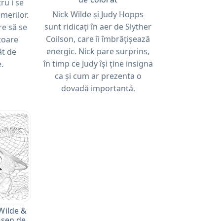
ru i se
Nick Wilde și Judy Hopps
umerilor.
sunt ridicați în aer de Slyther
re să se
Coilson, care îi îmbrățișează
toare
energic. Nick pare surprins,
ât de
în timp ce Judy își ține insigna
.
ca și cum ar prezenta o
dovadă importantă.
Wilde &
esen de