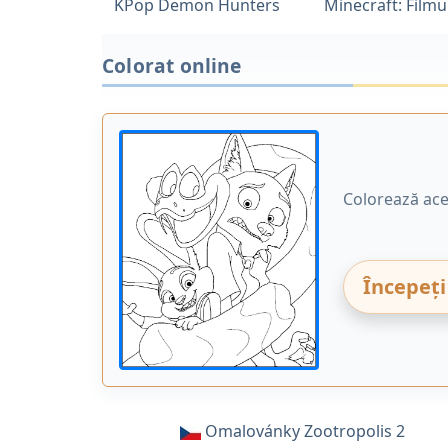
KPop Demon Hunters
Minecraft: Filmu
Colorat online
Colorează ace
Începeți
Omalovánky Zootropolis 2