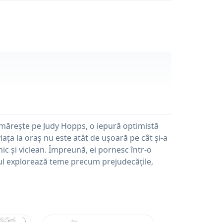
rmărește pe Judy Hopps, o iepură optimistă
iața la oraș nu este atât de ușoară pe cât și-a
ic și viclean. Împreună, ei pornesc într-o
ul explorează teme precum prejudecățile,