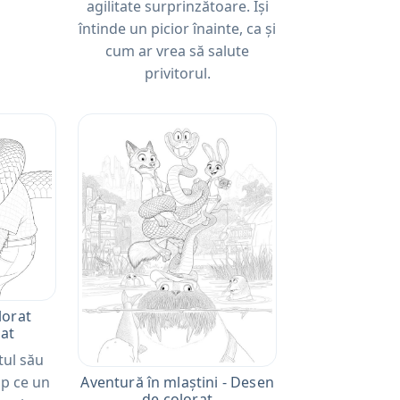
agilitate surprinzătoare. Își
întinde un picior înainte, ca și
cum ar vrea să salute
privitorul.
lorat
at
tul său
Aventură în mlaștini - Desen
mp ce un
de colorat