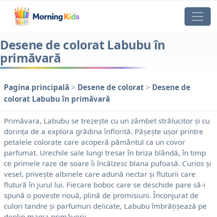
Desene de colorat Labubu în
primăvară
Pagina principală
>
Desene de colorat
>
Desene de
colorat Labubu în primăvară
Primăvara, Labubu se trezește cu un zâmbet strălucitor și cu
dorința de a explora grădina înflorită. Pășește ușor printre
petalele colorate care acoperă pământul ca un covor
parfumat. Urechile sale lungi tresar în briza blândă, în timp
ce primele raze de soare îi încălzesc blana pufoasă. Curios și
vesel, privește albinele care adună nectar și fluturii care
flutură în jurul lui. Fiecare boboc care se deschide pare să-i
spună o poveste nouă, plină de promisiuni. Înconjurat de
culori tandre și parfumuri delicate, Labubu îmbrățișează pe
deplin magia primăverii.