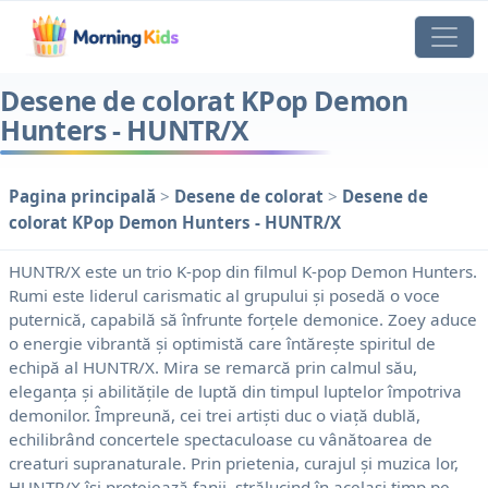
Desene de colorat KPop Demon
Hunters - HUNTR/X
Pagina principală
>
Desene de colorat
>
Desene de
colorat KPop Demon Hunters - HUNTR/X
HUNTR/X este un trio K-pop din filmul K-pop Demon Hunters.
Rumi este liderul carismatic al grupului și posedă o voce
puternică, capabilă să înfrunte forțele demonice. Zoey aduce
o energie vibrantă și optimistă care întărește spiritul de
echipă al HUNTR/X. Mira se remarcă prin calmul său,
eleganța și abilitățile de luptă din timpul luptelor împotriva
demonilor. Împreună, cei trei artiști duc o viață dublă,
echilibrând concertele spectaculoase cu vânătoarea de
creaturi supranaturale. Prin prietenia, curajul și muzica lor,
HUNTR/X își protejează fanii, strălucind în același timp pe