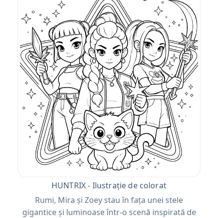
HUNTRIX - Ilustrație de colorat
Rumi, Mira și Zoey stau în fața unei stele
gigantice și luminoase într-o scenă inspirată de