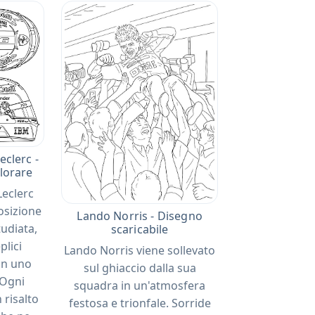
eclerc -
olorare
Leclerc
osizione
Lando Norris - Disegno
udiata,
scaricabile
plici
Lando Norris viene sollevato
in uno
sul ghiaccio dalla sua
 Ogni
squadra in un'atmosfera
 risalto
festosa e trionfale. Sorride