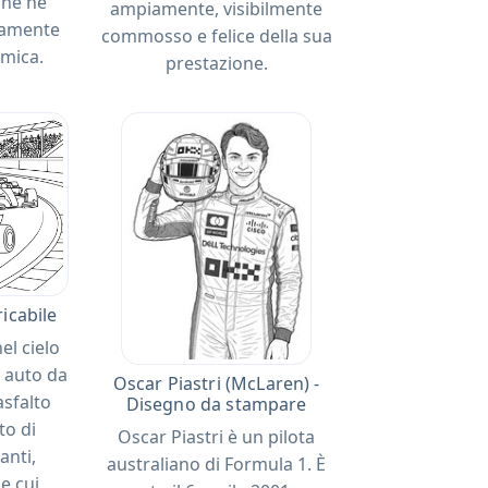
 che ne
ampiamente, visibilmente
tamente
commosso e felice della sua
mica.
prestazione.
icabile
nel cielo
 auto da
Oscar Piastri (McLaren) -
asfalto
Disegno da stampare
to di
Oscar Piastri è un pilota
anti,
australiano di Formula 1. È
le cui