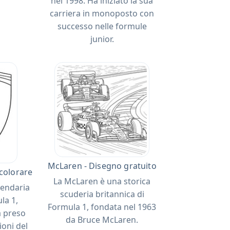
nel 1998. Ha iniziato la sua
carriera in monoposto con
successo nelle formule
junior.
McLaren - Disegno gratuito
 colorare
La McLaren è una storica
gendaria
scuderia britannica di
la 1,
Formula 1, fondata nel 1963
a preso
da Bruce McLaren.
ioni del