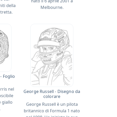
nato il 6 aprile 2001 a
iti della
Melbourne.
tretta.
- Foglio
rris nel
George Russell - Disegno da
scibile
colorare
 giallo
George Russell è un pilota
.
britannico di Formula 1 nato