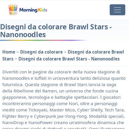
Disegni da colorare Brawl Stars -
Nanonoodles
Home
>
Disegni da colorare
>
Disegni da colorare Brawl
Stars
>
Disegni da colorare Brawl Stars - Nanonoodles
Divertiti con le pagine da colorare della nuova stagione di
Nanonoodles e tuffati in un'avventura tanto deliziosa quanto
futuristica. Questa stagione di Brawl Stars lancia la saga
della Ribellione del Ramen, un universo che fonde cucina
giapponese, tecnologia e battaglie spettacolari. I giocatori
incontreranno personaggi come Nori, oltre a personaggi
inediti come Tickoyaki, Master Mico, Cyber ​​Shelly, Tech Tara,
Fighter Berry e Cyberpunk Jae-Yong-Yong. Modalità speciali,
NanoDrop e NanoPower creano un'atmosfera dinamica che
ispira disegni ricchi di dettagli e creatività. Ogni illustrazione