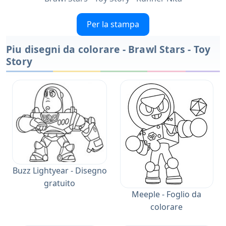
Per la stampa
Piu disegni da colorare - Brawl Stars - Toy
Story
Buzz Lightyear - Disegno
gratuito
Meeple - Foglio da
colorare