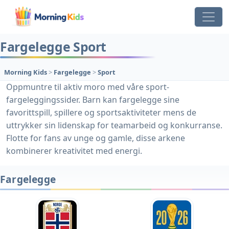
Fargelegge Sport
Morning Kids
>
Fargelegge
>
Sport
Oppmuntre til aktiv moro med våre sport-
fargeleggingssider. Barn kan fargelegge sine
favorittspill, spillere og sportsaktiviteter mens de
uttrykker sin lidenskap for teamarbeid og konkurranse.
Flotte for fans av unge og gamle, disse arkene
kombinerer kreativitet med energi.
Fargelegge