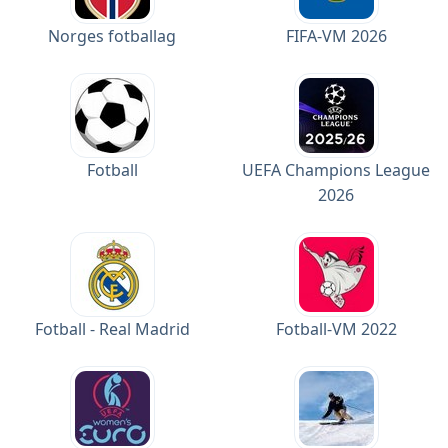
Norges fotballag
FIFA-VM 2026
Fotball
UEFA Champions League
2026
Fotball - Real Madrid
Fotball-VM 2022