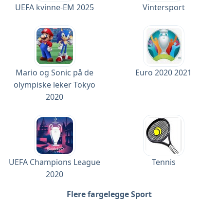
UEFA kvinne-EM 2025
Vintersport
Mario og Sonic på de
Euro 2020 2021
olympiske leker Tokyo
2020
UEFA Champions League
Tennis
2020
Flere fargelegge Sport