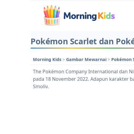
Pokémon Scarlet dan Pokém
Morning Kids
>
Gambar Mewarnai
>
Pokémon S
The Pokémon Company International dan N
pada 18 November 2022. Adapun karakter ba
Smoliv.