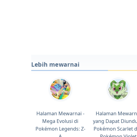
Lebih mewarnai
Halaman Mewarnai -
Halaman Mewarn
Mega Evolusi di
yang Dapat Diundu
Pokémon Legends: Z-
Pokémon Scarlet 
A
Pokémon Violet