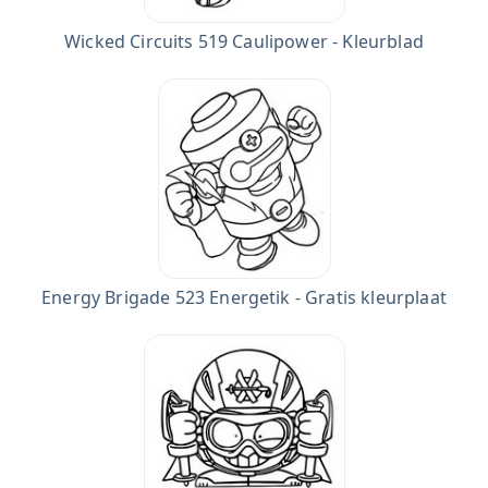
Wicked Circuits 519 Caulipower - Kleurblad
Energy Brigade 523 Energetik - Gratis kleurplaat