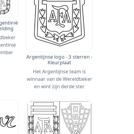
rgentinië
elding
ldbeker
gentinië
cember
Argentijnse logo - 3 sterren -
Kleurplaat
Het Argentijnse team is
winnaar van de Wereldbeker
en wint zijn derde ster