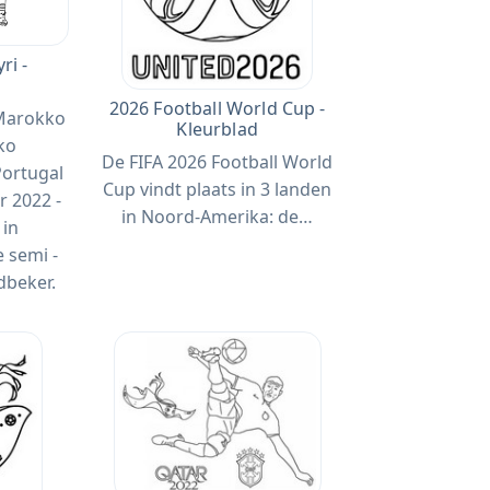
ri -
2026 Football World Cup -
 Marokko
Kleurblad
ko
De FIFA 2026 Football World
Portugal
Cup vindt plaats in 3 landen
r 2022 -
in Noord-Amerika: de…
 in
 semi -
dbeker.