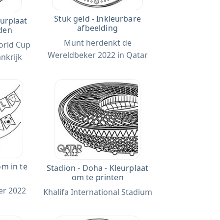
Stuk geld - Inkleurbare
eurplaat
afbeelding
den
Munt herdenkt de
World Cup
Wereldbeker 2022 in Qatar
ankrijk
om in te
Stadion - Doha - Kleurplaat
om te printen
er 2022
Khalifa International Stadium