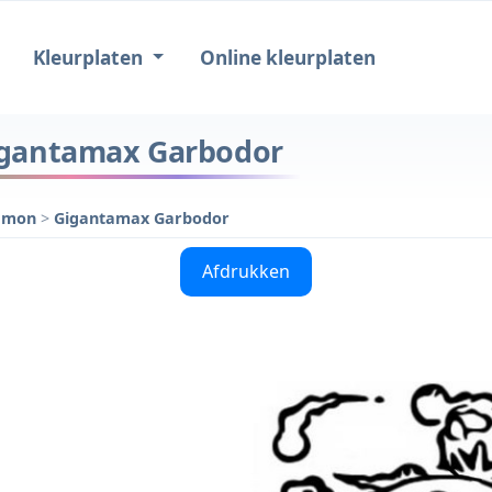
Kleurplaten
Online kleurplaten
igantamax Garbodor
kémon
>
Gigantamax Garbodor
Afdrukken