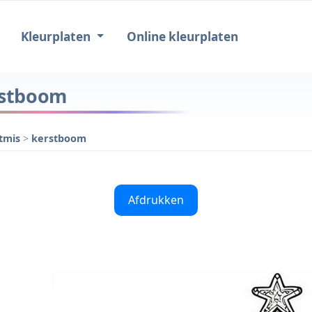
Kleurplaten
Online kleurplaten
erstboom
stmis
>
kerstboom
Afdrukken