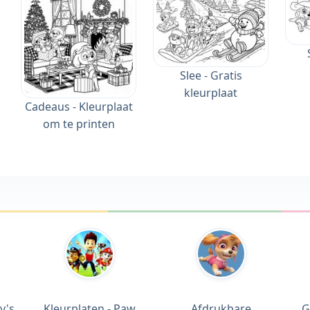
Slee - Gratis
kleurplaat
Cadeaus - Kleurplaat
om te printen
y's
Kleurplaten - Paw
Afdrukbare
G