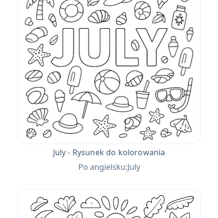
July - Rysunek do kolorowania
Po angielsku:July