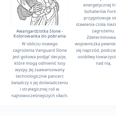
energetycznej tr
bohaterów Fort
przygotowuje si
stawienia czoła ni
zagrożeniu.
Awangardzistka Slone -
Kolorowanka do pobrania
Zdeterminowa
W obliczu nowego
wojowniczka pewni
zagrożenia Vanguard Slone
się naprzód, podczas
jest gotowa podjąć decyzje,
osobliwy towarzys
które mogą odmienić losy
nad nią.
wyspy. Jej zaawansowany
technologicznie pancerz
świadczy o jej doświadczeniu
i strategicznej roli w
najnowocześniejszych siłach.