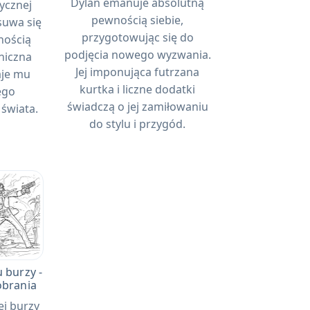
Dylan emanuje absolutną
tycznej
pewnością siebie,
suwa się
przygotowując się do
nością
podjęcia nowego wyzwania.
niczna
Jej imponująca futrzana
aje mu
kurtka i liczne dodatki
ego
świadczą o jej zamiłowaniu
świata.
do stylu i przygód.
 burzy -
obrania
ej burzy