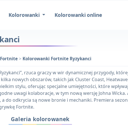
Kolorowanki
Kolorowanki online
kanci
Fortnite
>
Kolorowanki Fortnite Ryzykanci
 „Ryzykanci”, rzuca graczy w wir dynamicznej przygody, któ
lka nowych obszarów, takich jak Cluster Coast, Heatwave H
lkim stylu, oferując specjalne umiejętności, które wpływaj
 godne uwagi kolaboracje, w tym nową wersję Johna Wicka. 
ę, a do odkrycia są nowe bronie i mechaniki. Premiera sezo
grywkę Fortnite.
Galeria kolorowanek