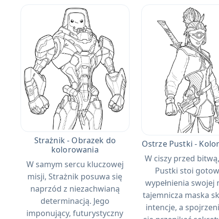
Strażnik - Obrazek do
Ostrze Pustki - Kol
kolorowania
W ciszy przed bitwą
W samym sercu kluczowej
Pustki stoi goto
misji, Strażnik posuwa się
wypełnienia swojej mi
naprzód z niezachwianą
tajemnicza maska ​​s
determinacją. Jego
intencje, a spojrzen
imponujący, futurystyczny