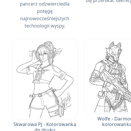
się przenikać sekrety
pancerz odzwierciedla
potęgę
najnowocześniejszych
technologii wyspy.
Wolfe - Darm
kolorowank
Skwarowa PJ - Kolorowanka
do druku