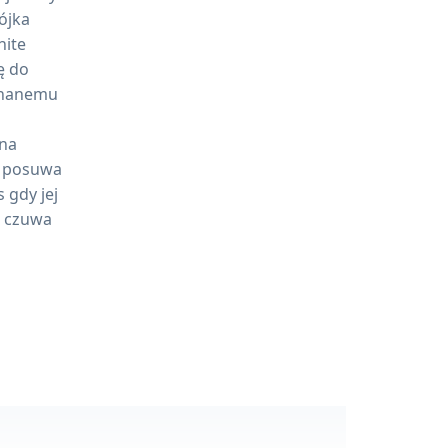
ójka
nite
ę do
eznanemu
na
e posuwa
 gdy jej
z czuwa