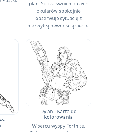
 Pustki.
plan. Spoza swoich dużych
okularów spokojnie
obserwuje sytuację z
niezwykłą pewnością siebie.
Dylan - Karta do
kolorowania
owa
a
W sercu wyspy Fortnite,