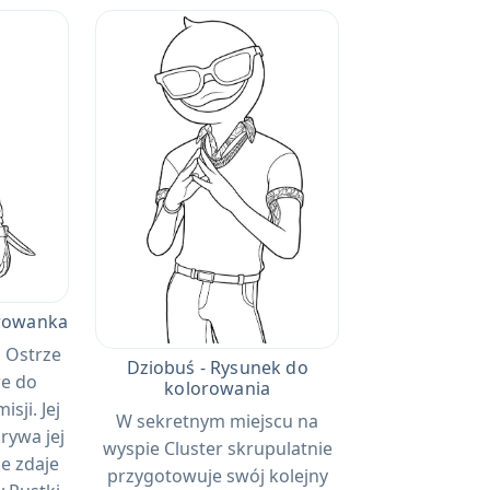
orowanka
, Ostrze
Dziobuś - Rysunek do
we do
kolorowania
sji. Jej
W sekretnym miejscu na
krywa jej
wyspie Cluster skrupulatnie
ie zdaje
przygotowuje swój kolejny