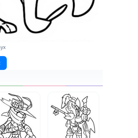
nyx
c