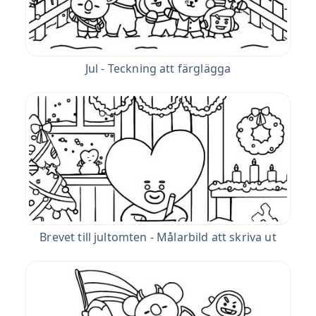
Jul - Teckning att färglägga
Brevet till jultomten - Målarbild att skriva ut