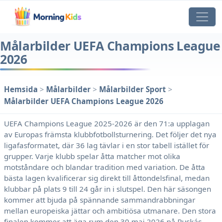
Målarbilder UEFA Champions League
2026
Hemsida
>
Målarbilder
>
Målarbilder Sport
>
Målarbilder UEFA Champions League 2026
UEFA Champions League 2025-2026 är den 71:a upplagan
av Europas främsta klubbfotbollsturnering. Det följer det nya
ligafasformatet, där 36 lag tävlar i en stor tabell istället för
grupper. Varje klubb spelar åtta matcher mot olika
motståndare och blandar tradition med variation. De åtta
bästa lagen kvalificerar sig direkt till åttondelsfinal, medan
klubbar på plats 9 till 24 går in i slutspel. Den här säsongen
kommer att bjuda på spännande sammandrabbningar
mellan europeiska jättar och ambitiösa utmanare. Den stora
finalen kommer att äga rum den 30 maj 2026 på Puskás