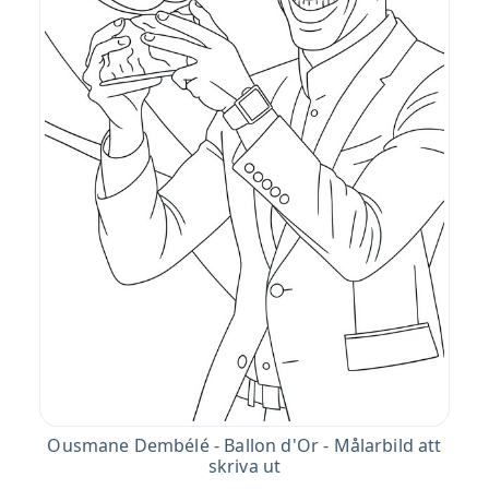
Ousmane Dembélé - Ballon d'Or - Målarbild att
skriva ut