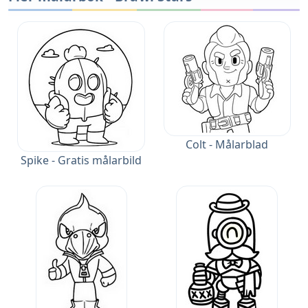
Colt - Målarblad
Spike - Gratis målarbild