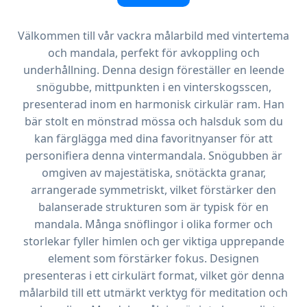
Välkommen till vår vackra målarbild med vintertema
och mandala, perfekt för avkoppling och
underhållning. Denna design föreställer en leende
snögubbe, mittpunkten i en vinterskogsscen,
presenterad inom en harmonisk cirkulär ram. Han
bär stolt en mönstrad mössa och halsduk som du
kan färglägga med dina favoritnyanser för att
personifiera denna vintermandala. Snögubben är
omgiven av majestätiska, snötäckta granar,
arrangerade symmetriskt, vilket förstärker den
balanserade strukturen som är typisk för en
mandala. Många snöflingor i olika former och
storlekar fyller himlen och ger viktiga upprepande
element som förstärker fokus. Designen
presenteras i ett cirkulärt format, vilket gör denna
målarbild till ett utmärkt verktyg för meditation och