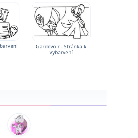
ybarvení
Gardevoir - Stránka k
vybarvení