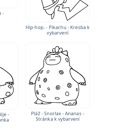
 -
a
Hip-hop. - Pikachu - Kresba k
vybarvení
Pláž - Snorlax - Ananas -
óje -
Stránka k vybarvení
ánka