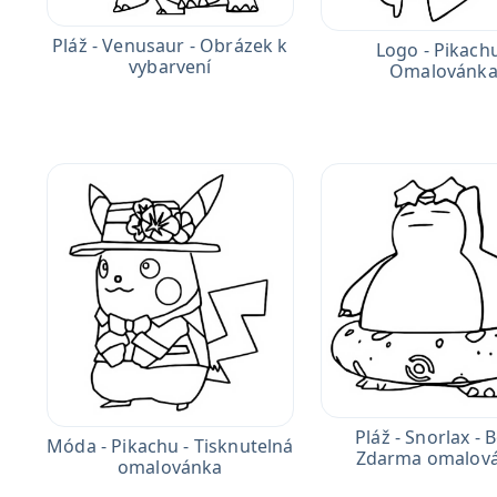
Pláž - Venusaur - Obrázek k
Logo - Pikachu
vybarvení
Omalovánk
Pláž - Snorlax - B
Móda - Pikachu - Tisknutelná
Zdarma omalov
omalovánka