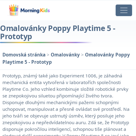
Omalovánky Poppy Playtime 5 -
Prototyp
Domovská stránka
>
Omalovánky
>
Omalovánky Poppy
Playtime 5 - Prototyp
Prototyp, známý také jako Experiment 1006, je záhadná
mechanická entita vytvořená v laboratořích společnosti
Playtime Co. Jeho vzhled kombinuje složité robotické prvky
se znepokojivou siluetou připomínající živého tvora.
Disponuje dlouhými mechanickými pažemi schopnými
uchopovat, manipulovat a přesně ovládat své prostředí. Na
jeho tváři se objevuje ustrnutý úsměv, který posiluje jeho
znepokojivou a nepředvídatelnou auru. Zdá se, že Prototyp
disponuje pokročilou inteligencí, schopnou tiše plánovat a
sledovat další experimenty. V Poppy Playtime 5 se jeví jako