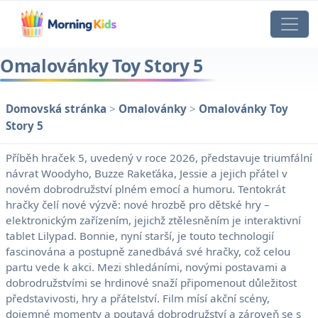
Omalovánky Toy Story 5
Domovská stránka
>
Omalovánky
>
Omalovánky Toy
Story 5
Příběh hraček 5, uvedený v roce 2026, představuje triumfální
návrat Woodyho, Buzze Rakeťáka, Jessie a jejich přátel v
novém dobrodružství plném emocí a humoru. Tentokrát
hračky čelí nové výzvě: nové hrozbě pro dětské hry –
elektronickým zařízením, jejichž ztělesněním je interaktivní
tablet Lilypad. Bonnie, nyní starší, je touto technologií
fascinována a postupně zanedbává své hračky, což celou
partu vede k akci. Mezi shledáními, novými postavami a
dobrodružstvími se hrdinové snaží připomenout důležitost
představivosti, hry a přátelství. Film mísí akční scény,
dojemné momenty a poutavá dobrodružství a zároveň se s