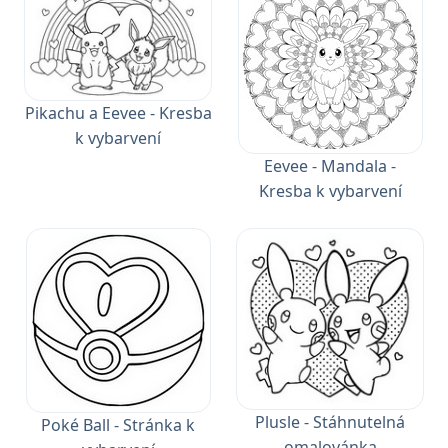
Pikachu a Eevee - Kresba
k vybarvení
Eevee - Mandala -
Kresba k vybarvení
Plusle - Stáhnutelná
Poké Ball - Stránka k
omalovánka