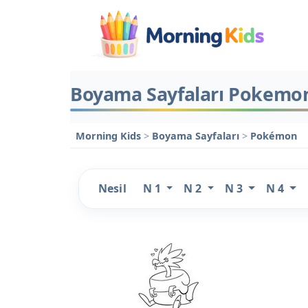
Boyama Sayfaları Pokemo
Morning Kids
>
Boyama Sayfaları
>
Pokémon
Nesil
N 1
N 2
N 3
N 4