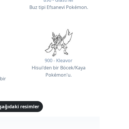
Buz tipi Efsanevi Pokémon.
900 - Kleavor
Hisui'den bir Böcek/Kaya
Pokémon'u.
bir
şağıdaki resimler