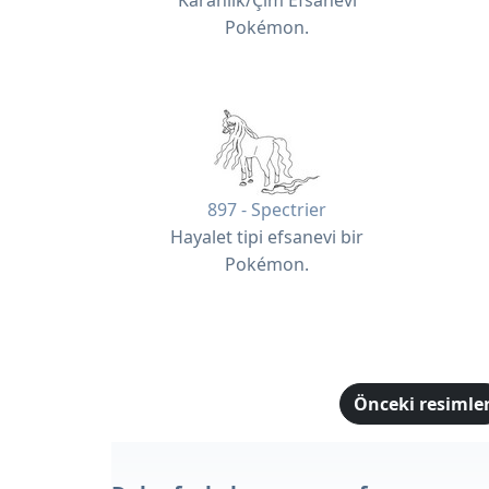
Pokémon.
897 - Spectrier
Hayalet tipi efsanevi bir
Pokémon.
Önceki resimle