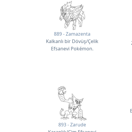
889 - Zamazenta
Kalkanlı bir Dövüş/Çelik
Efsanevi Pokémon.
E
893 - Zarude
Karanlık/Çim Efsanevi