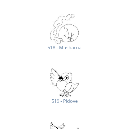
518 - Musharna
519 - Pidove