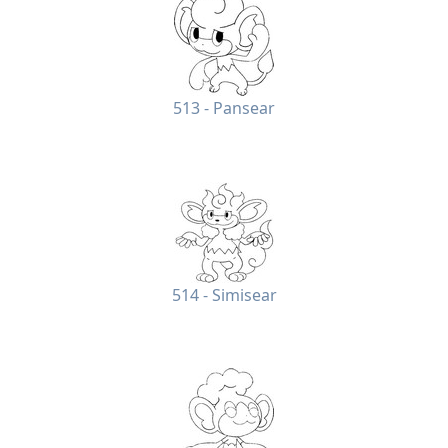
513 - Pansear
514 - Simisear