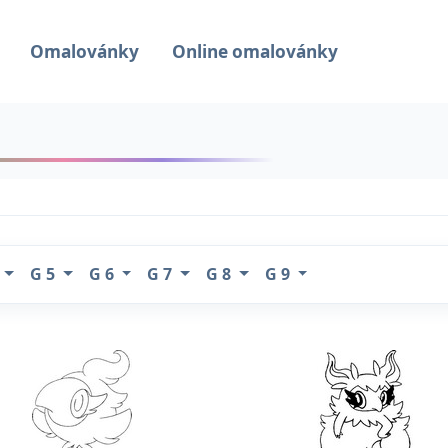
Omalovánky
Online omalovánky
4
G 5
G 6
G 7
G 8
G 9