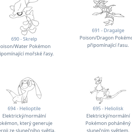
691 - Dragalge
Poison/Dragon Pokém
690 - Skrelp
připomínající řasu.
Poison/Water Pokémon
ipomínající mořské řasy.
694 - Helioptile
695 - Heliolisk
Elektrický/normální
Elektrický/normální
okémon, který generuje
Pokémon poháněný
rgii ze slunečního světla.
slunečním světlem.