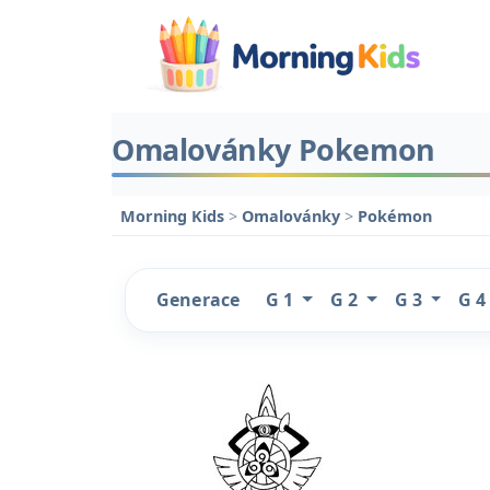
Omalovánky Pokemon
Morning Kids
>
Omalovánky
>
Pokémon
Generace
G 1
G 2
G 3
G 