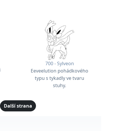
700 - Sylveon
i
Eeveelution pohádkového
typu s tykadly ve tvaru
stuhy.
Další strana