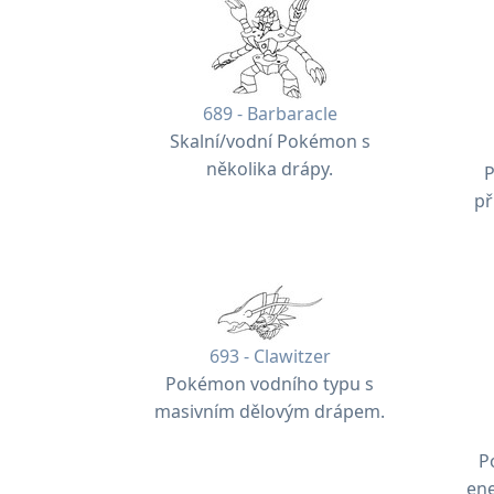
689 - Barbaracle
Skalní/vodní Pokémon s
několika drápy.
př
693 - Clawitzer
Pokémon vodního typu s
masivním dělovým drápem.
P
ene