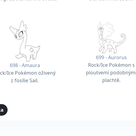
699 - Aurorus
Rock/Ice Pokémon s
698 - Amaura
ploutvemi podobným
ck/Ice Pokémon oživený
plachtě.
z fosílie Sail.
ka