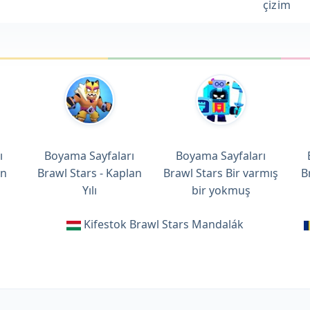
çizim
ı
Boyama Sayfaları
Boyama Sayfaları
in
Brawl Stars - Kaplan
Brawl Stars Bir varmış
B
Yılı
bir yokmuş
Kifestok Brawl Stars Mandalák