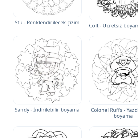
Stu - Renklendirilecek çizim
Colt - Ücretsiz boya
Sandy - İndirilebilir boyama
Colonel Ruffs - Yazdı
boyama