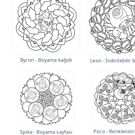
Byron - Boyama kağıdı
Leon - İndirilebili
Poco - Renklendir
Spike - Boyama sayfası