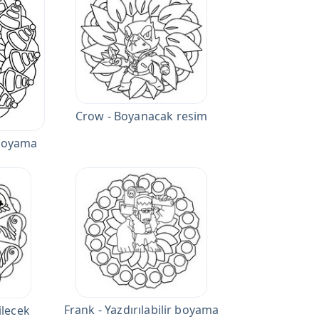
Crow - Boyanacak resim
r boyama
Frank - Yazdırılabilir boyama
ilecek