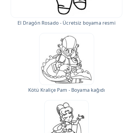
El Dragón Rosado - Ücretsiz boyama resmi
Kötü Kraliçe Pam - Boyama kağıdı