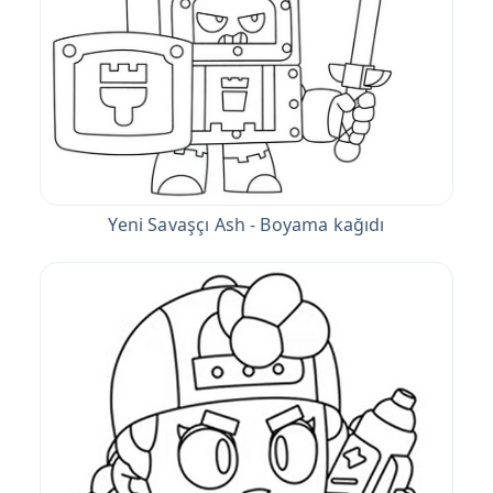
Yeni Savaşçı Ash - Boyama kağıdı