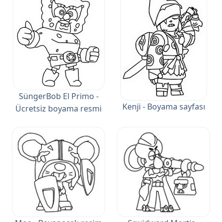
SüngerBob El Primo -
Kenji - Boyama sayfası
Ücretsiz boyama resmi