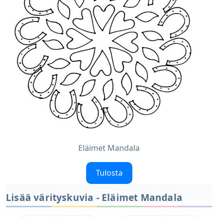
Eläimet Mandala
Tulosta
Lisää värityskuvia - Eläimet Mandala