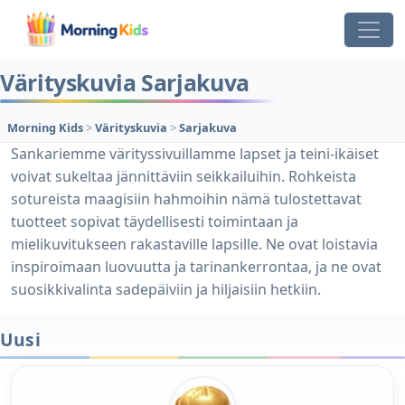
Värityskuvia Sarjakuva
Morning Kids
>
Värityskuvia
>
Sarjakuva
Sankariemme värityssivuillamme lapset ja teini-ikäiset
voivat sukeltaa jännittäviin seikkailuihin. Rohkeista
sotureista maagisiin hahmoihin nämä tulostettavat
tuotteet sopivat täydellisesti toimintaan ja
mielikuvitukseen rakastaville lapsille. Ne ovat loistavia
inspiroimaan luovuutta ja tarinankerrontaa, ja ne ovat
suosikkivalinta sadepäiviin ja hiljaisiin hetkiin.
Uusi