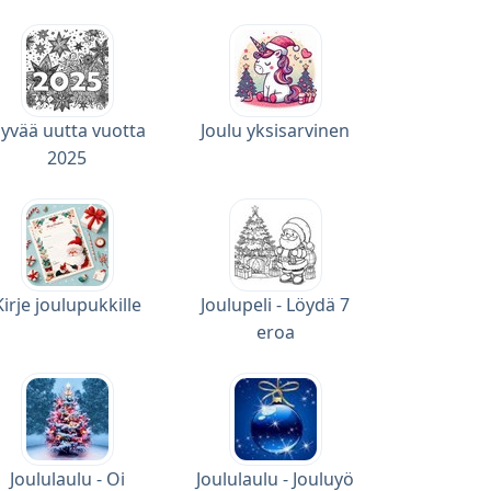
yvää uutta vuotta
Joulu yksisarvinen
2025
Kirje joulupukkille
Joulupeli - Löydä 7
eroa
Joululaulu - Oi
Joululaulu - Jouluyö