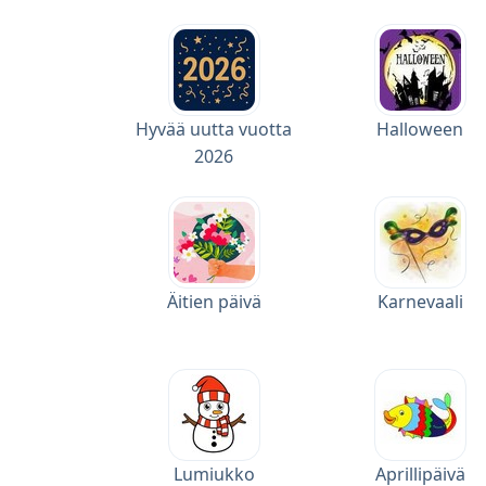
Hyvää uutta vuotta
Halloween
2026
Äitien päivä
Karnevaali
Lumiukko
Aprillipäivä