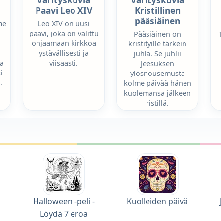
Värityskuvia
Värityskuvia
Paavi Leo XIV
Kristillinen
pääsiäinen
me
Leo XIV on uusi
paavi, joka on valittu
Pääsiäinen on
ohjaamaan kirkkoa
kristityille tärkein
ystävällisesti ja
juhla. Se juhlii
ka
viisaasti.
Jeesuksen
i
ylösnousemusta
.
kolme päivää hänen
kuolemansa jälkeen
ristillä.
Halloween -peli -
Kuolleiden päivä
Löydä 7 eroa