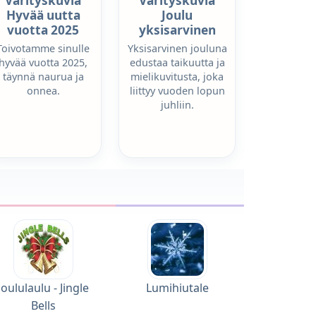
Värityskuvia
Värityskuvia
Hyvää uutta
Joulu
vuotta 2025
yksisarvinen
Toivotamme sinulle
Yksisarvinen jouluna
hyvää vuotta 2025,
edustaa taikuutta ja
täynnä naurua ja
mielikuvitusta, joka
onnea.
liittyy vuoden lopun
juhliin.
Joululaulu - Jingle
Lumihiutale
Bells