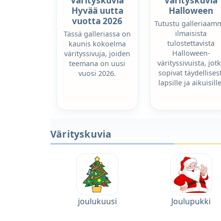
Värityskuvia
Värityskuvia
Hyvää uutta
Halloween
vuotta 2026
Tutustu galleriaam
ilmaisista
Tässä galleriassa on
tulostettavista
kaunis kokoelma
Halloween-
värityssivuja, joiden
värityssivuista, jot
teemana on uusi
sopivat täydellisest
vuosi 2026.
lapsille ja aikuisille
Värityskuvia
joulukuusi
Joulupukki