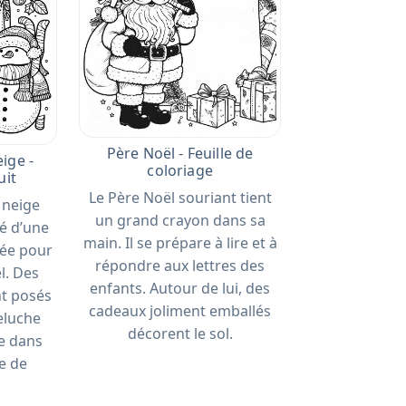
Père Noël - Feuille de
ige -
coloriage
uit
Le Père Noël souriant tient
neige
un grand crayon dans sa
té d’une
main. Il se prépare à lire et à
rée pour
répondre aux lettres des
l. Des
enfants. Autour de lui, des
nt posés
cadeaux joliment emballés
eluche
décorent le sol.
se dans
e de