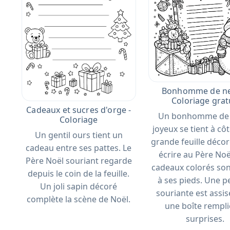
Bonhomme de ne
Coloriage grat
Cadeaux et sucres d'orge -
Un bonhomme de 
Coloriage
joyeux se tient à cô
Un gentil ours tient un
grande feuille déco
cadeau entre ses pattes. Le
écrire au Père Noë
Père Noël souriant regarde
cadeaux colorés so
depuis le coin de la feuille.
à ses pieds. Une p
Un joli sapin décoré
souriante est assi
complète la scène de Noël.
une boîte rempli
surprises.