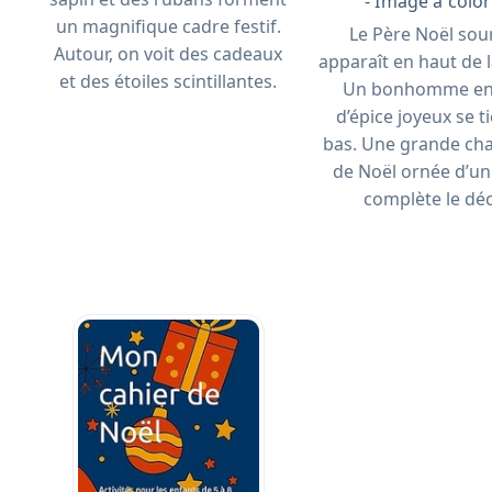
- Image à color
un magnifique cadre festif.
Le Père Noël sou
Autour, on voit des cadeaux
apparaît en haut de la
et des étoiles scintillantes.
Un bonhomme en
d’épice joyeux se t
bas. Une grande ch
de Noël ornée d’u
complète le déc