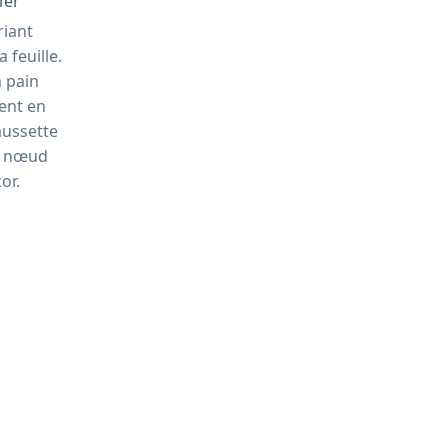
ier
riant
 feuille.
 pain
ient en
aussette
n nœud
or.