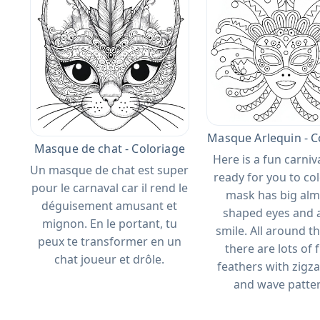
Masque Arlequin - C
Masque de chat - Coloriage
Here is a fun carni
Un masque de chat est super
ready for you to co
pour le carnaval car il rend le
mask has big al
déguisement amusant et
shaped eyes and a
mignon. En le portant, tu
smile. All around th
peux te transformer en un
there are lots of
chat joueur et drôle.
feathers with zigza
and wave patte