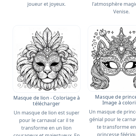
joueur et joyeux.
l'atmosphère magi
Venise.
Masque de prince
Masque de lion - Coloriage à
Image à colori
télécharger
Un masque de princ
Un masque de lion est super
génial pour le carnav
pour le carnaval car il te
te transforme e
transforme en un lion
princesse féériq
courageux et majestueux. En