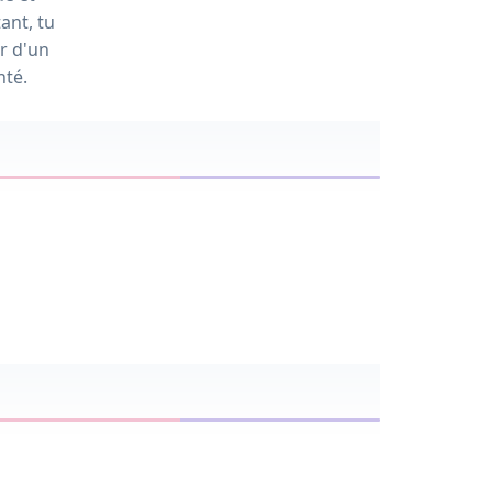
ant, tu
ar d'un
té.