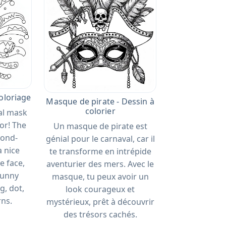
oloriage
Masque de pirate - Dessin à
colorier
val mask
lor! The
Un masque de pirate est
mond-
génial pour le carnaval, car il
 nice
te transforme en intrépide
e face,
aventurier des mers. Avec le
 funny
masque, tu peux avoir un
g, dot,
look courageux et
rns.
mystérieux, prêt à découvrir
des trésors cachés.