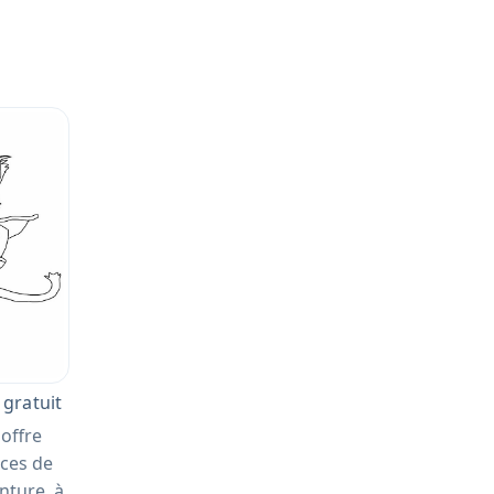
 gratuit
offre
ices de
nture, à