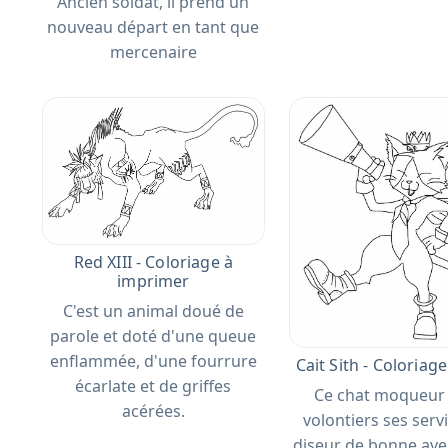
Ancien soldat, il prend un
nouveau départ en tant que
mercenaire
Red XIII - Coloriage à
imprimer
C'est un animal doué de
parole et doté d'une queue​
enflammée, d'une fourrure
Cait Sith - Coloriage
écarlate et de griffes
Ce chat moqueur 
acérées.​​
volontiers ses serv
diseur de bonne ave