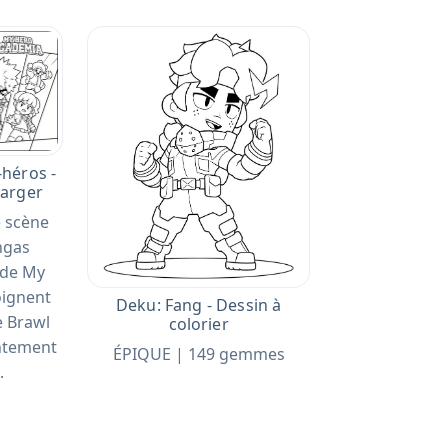
-héros -
harger
 scène
ngas
s de My
oignent
Deku: Fang - Dessin à
e Brawl
colorier
ontement
ÉPIQUE | 149 gemmes
.