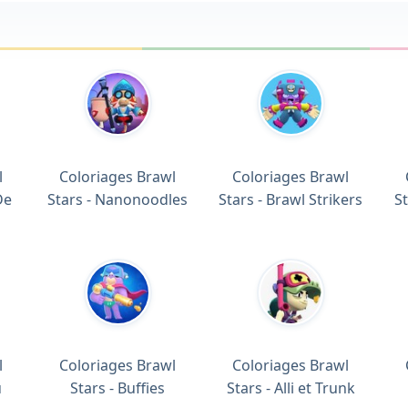
l
Coloriages Brawl
Coloriages Brawl
De
Stars - Nanonoodles
Stars - Brawl Strikers
St
l
Coloriages Brawl
Coloriages Brawl
u
Stars - Buffies
Stars - Alli et Trunk