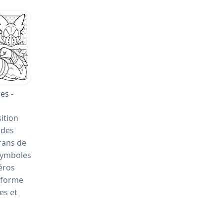
es -
ition
ndes
rans de
 symboles
héros
 forme
es et