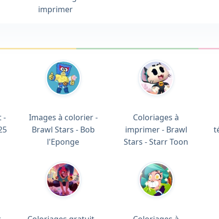
imprimer
 -
Images à colorier -
Coloriages à
25
Brawl Stars - Bob
imprimer - Brawl
t
l'Eponge
Stars - Starr Toon
 -
Coloriages gratuit -
Coloriages à