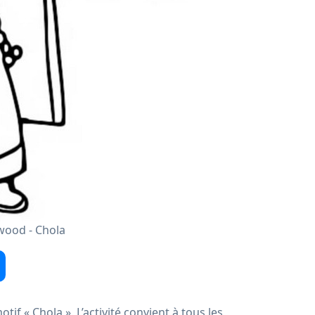
wood - Chola
f « Chola ». L’activité convient à tous les