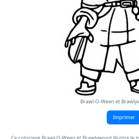
Brawl-O-Ween et Brawly
Imprimer
Ce coloriage Brawl-O-Ween et Brawlywood illustre le moti