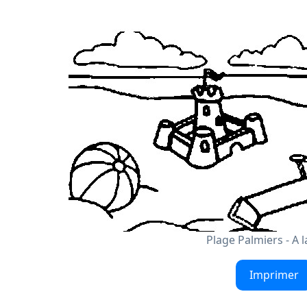
Plage Palmiers - A l
Imprimer