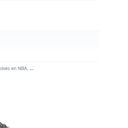
olves en NBA.
…